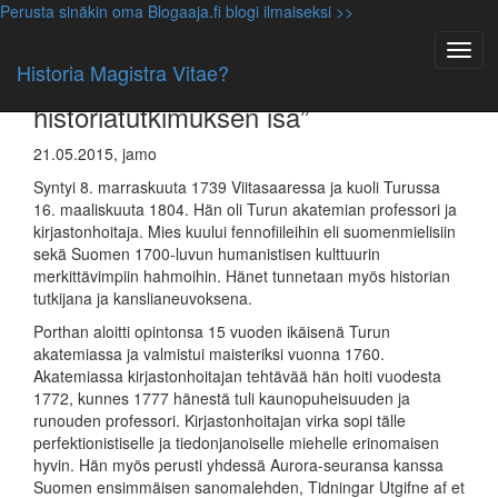
Perusta sinäkin oma Blogaaja.fi blogi ilmaiseksi >>
Suomen historia ennen vuotta 1809 (HiS5)
Henrik Gabriel Porthan (1739-1804)
Historia Magistra Vitae?
– ”Suomen lähdekriittisen
historiatutkimuksen isä”
21.05.2015, jamo
Syntyi 8. marraskuuta 1739 Viitasaaressa ja kuoli Turussa
16. maaliskuuta 1804. Hän oli Turun akatemian professori ja
kirjastonhoitaja. Mies kuului fennofiileihin eli suomenmielisiin
sekä Suomen 1700-luvun humanistisen kulttuurin
merkittävimpiin hahmoihin. Hänet tunnetaan myös historian
tutkijana ja kanslianeuvoksena.
Porthan aloitti opintonsa 15 vuoden ikäisenä Turun
akatemiassa ja valmistui maisteriksi vuonna 1760.
Akatemiassa kirjastonhoitajan tehtävää hän hoiti vuodesta
1772, kunnes 1777 hänestä tuli kaunopuheisuuden ja
runouden professori. Kirjastonhoitajan virka sopi tälle
perfektionistiselle ja tiedonjanoiselle miehelle erinomaisen
hyvin. Hän myös perusti yhdessä Aurora-seuransa kanssa
Suomen ensimmäisen sanomalehden, Tidningar Utgifne af et