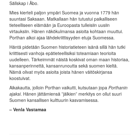
Sällskap i Åbo.
Mies kierteli paljon ympäri Suomea ja vuonna 1779 hän
suuntasi Saksaan. Matkallaan hän tutustui paikalliseen
tieteelliseen elämään ja Euroopasta tulleisiin uusiin
virtauksiin. Hänen näkökulmansa asioita kohtaan muuttui.
Porthan alkoi ajaa lähdekriittisyyden etuja Suomessa.
Häntä pidetään Suomen historiatieteen isänä sillä hän tutki
kriittisesti vanhoja epätieteellisiksi toteamiaan teorioita
uudelleen. Tärkeimmät näistä koskivat oman maan historiaa,
kansanperinnettä, kansanrunoutta sekä suomen kieltä.
Nämä olivat myös asioita joista hänen väitöskirjansa
koostuivat.
Aikakautta, jolloin Porthan vaikutti, kutsutaan jopa
Porthanin
ajaksi
. Hänen jättämiensä ”jälkien” merkitys on ollut suuri
Suomen kansallisen kulttuurin kasvamisessa.
– Venla Vastamaa