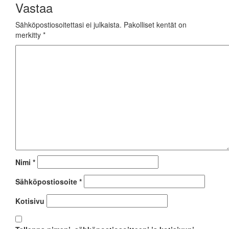
Vastaa
Sähköpostiosoitettasi ei julkaista.
Pakolliset kentät on
merkitty
*
Nimi
*
Sähköpostiosoite
*
Kotisivu