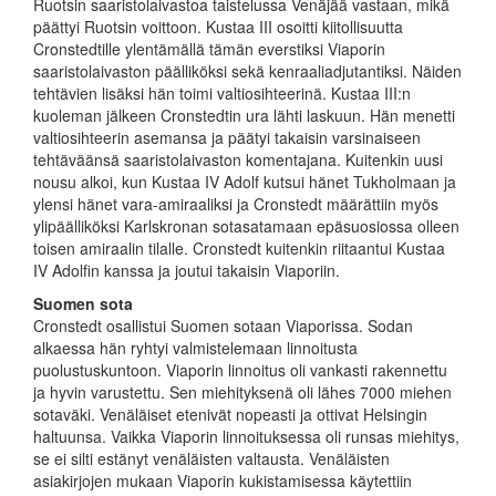
Ruotsin saaristolaivastoa taistelussa Venäjää vastaan, mikä
päättyi Ruotsin voittoon. Kustaa III osoitti kiitollisuutta
Cronstedtille ylentämällä tämän everstiksi Viaporin
saaristolaivaston päälliköksi sekä kenraaliadjutantiksi. Näiden
tehtävien lisäksi hän toimi valtiosihteerinä. Kustaa III:n
kuoleman jälkeen Cronstedtin ura lähti laskuun. Hän menetti
valtiosihteerin asemansa ja päätyi takaisin varsinaiseen
tehtäväänsä saaristolaivaston komentajana. Kuitenkin uusi
nousu alkoi, kun Kustaa IV Adolf kutsui hänet Tukholmaan ja
ylensi hänet vara-amiraaliksi ja Cronstedt määrättiin myös
ylipäälliköksi Karlskronan sotasatamaan epäsuosiossa olleen
toisen amiraalin tilalle. Cronstedt kuitenkin riitaantui Kustaa
IV Adolfin kanssa ja joutui takaisin Viaporiin.
Suomen sota
Cronstedt osallistui Suomen sotaan Viaporissa. Sodan
alkaessa hän ryhtyi valmistelemaan linnoitusta
puolustuskuntoon. Viaporin linnoitus oli vankasti rakennettu
ja hyvin varustettu. Sen miehityksenä oli lähes 7000 miehen
sotaväki. Venäläiset etenivät nopeasti ja ottivat Helsingin
haltuunsa. Vaikka Viaporin linnoituksessa oli runsas miehitys,
se ei silti estänyt venäläisten valtausta. Venäläisten
asiakirjojen mukaan Viaporin kukistamisessa käytettiin