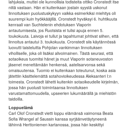
lahjuksia, muttei ole kunnollisia todisteita ottiko Cronstedt itse
niitä vastaan. Hän ei kuitenkaan jostain syystä uskonut
linnoituksen puolustuskykyyn vaikka esimerkiksi miehitys oli
suurempi kuin hyökkääjillä. Cronstedt hyväksyi 6. huhtikuuta
kenraali van Suchtelenin ehdotuksen Viaporin
antautumisesta, jos Ruotsista ei tulisi apuja ennen 5.
toukokuuta. Laivoja ei tullut ja tapahtumat johtivat siihen, että
linnoitus antautui 3. toukokuuta. Cronstedt siis käytännössä
luovutti taisteluitta Pohjolan vankimman linnoituksen
viholliselle, joka oli lisäksi alivoimainen. Tästä seurasi, että
sotaoikeus tuomitsi hänet ja muut Viaporin sotaneuvoston
jäsenet menettämään henkensä, aatelisarvonsa sekä
omaisuutensa. Tuomio ei kuitenkaan toteutunut, koska asia
jätettiin käsittelemättä sotahovioikeudessa Aleksanteri I:n
toimesta. Cronstedt lähetti kuitenkin sotaoikeudelle kirjelmän,
jossa hän puolusti toimintaansa linnoituksen
varustamattomuudella, upseerien lukumäärällä ja miehistön
taidoilla.
Loppuelämä
Carl Olof Cronstedt vietti loppu elämänsä vaimonsa Beata
Sofia Wrangel af Saussin kanssa syrjäänvetäytyneenä
lähinnä Herttoniemen kartanossa, jossa hän keskittyi