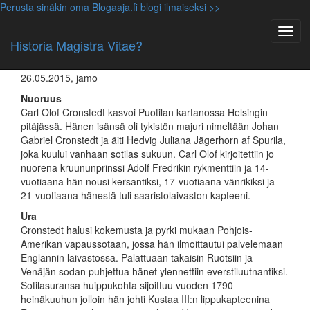
Perusta sinäkin oma Blogaaja.fi blogi ilmaiseksi >>
Suomen historia ennen vuotta 1809 (HiS5)
Carl Olof Cronstedt (1756-1820) –
Historia Magistra Vitae?
Sankari vai petturi?
26.05.2015, jamo
Nuoruus
Carl Olof Cronstedt kasvoi Puotilan kartanossa Helsingin
pitäjässä. Hänen isänsä oli tykistön majuri nimeltään Johan
Gabriel Cronstedt ja äiti Hedvig Juliana Jägerhorn af Spurila,
joka kuului vanhaan sotilas sukuun. Carl Olof kirjoitettiin jo
nuorena kruununprinssi Adolf Fredrikin rykmenttiin ja 14-
vuotiaana hän nousi kersantiksi, 17-vuotiaana vänrikiksi ja
21-vuotiaana hänestä tuli saaristolaivaston kapteeni.
Ura
Cronstedt halusi kokemusta ja pyrki mukaan Pohjois-
Amerikan vapaussotaan, jossa hän ilmoittautui palvelemaan
Englannin laivastossa. Palattuaan takaisin Ruotsiin ja
Venäjän sodan puhjettua hänet ylennettiin everstiluutnantiksi.
Sotilasuransa huippukohta sijoittuu vuoden 1790
heinäkuuhun jolloin hän johti Kustaa III:n lippukapteenina