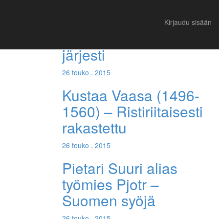
Suositut
Viimeisimmät
Kirjaudu sisään
Luoja loi mutta Linné
järjesti
26 touko , 2015
Kustaa Vaasa (1496-
1560) – Ristiriitaisesti
rakastettu
26 touko , 2015
Pietari Suuri alias
työmies Pjotr –
Suomen syöjä
26 touko , 2015