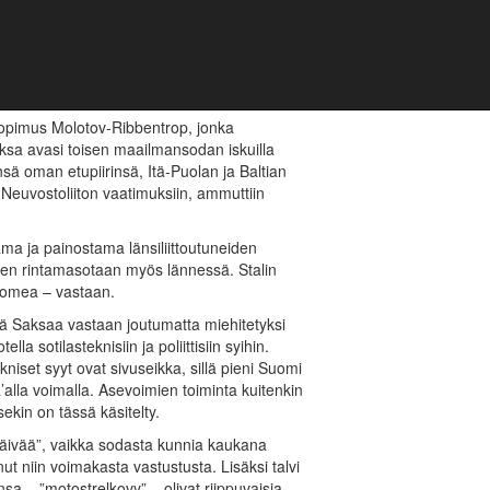
45?
sopimus Molotov-Ribbentrop, jonka
Saksa avasi toisen maailmansodan iskuilla
eensä oman etupiirinsä, Itä-Puolan ja Baltian
 Neuvostoliiton vaatimuksiin, ammuttiin
a ja painostama länsiliittoutuneiden
en rintamasotaan myös lännessä. Stalin
Suomea – vastaan.
tä Saksaa vastaan joutumatta miehitetyksi
la sotilasteknisiin ja poliittisiin syihin.
niset syyt ovat sivuseikka, sillä pieni Suomi
a’alla voimalla. Asevoimien toiminta kuitenkin
sekin on tässä käsitelty.
päivää”, vaikka sodasta kunnia kaukana
nut niin voimakasta vastustusta. Lisäksi talvi
sa – ”motostrelkovy” – olivat riippuvaisia