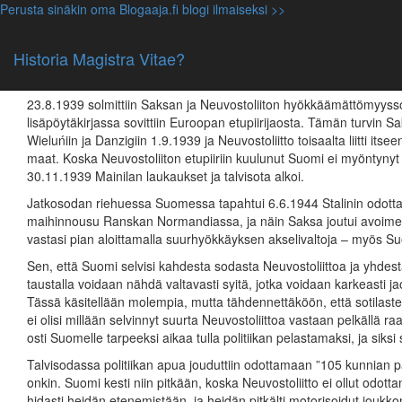
Perusta sinäkin oma Blogaaja.fi blogi ilmaiseksi >>
Yleinen
Miten Suomi selviytyi vuosina 1939-19
Historia Magistra Vitae?
31.03.2015, jamo
23.8.1939 solmittiin Saksan ja Neuvostoliiton hyökkäämättömyys
lisäpöytäkirjassa sovittiin Euroopan etupiirijaosta. Tämän turvin 
Wieluńiin ja Danzigiin 1.9.1939 ja Neuvostoliitto toisaalta liitti its
maat. Koska Neuvostoliiton etupiiriin kuulunut Suomi ei myöntynyt
30.11.1939 Mainilan laukaukset ja talvisota alkoi.
Jatkosodan riehuessa Suomessa tapahtui 6.6.1944 Stalinin odottam
maihinnousu Ranskan Normandiassa, ja näin Saksa joutui avoime
vastasi pian aloittamalla suurhyökkäyksen akselivaltoja – myös 
Sen, että Suomi selvisi kahdesta sodasta Neuvostoliittoa ja yhdes
taustalla voidaan nähdä valtavasti syitä, jotka voidaan karkeasti jaotel
Tässä käsitellään molempia, mutta tähdennettäköön, että sotilastek
ei olisi millään selvinnyt suurta Neuvostoliittoa vastaan pelkällä ra
osti Suomelle tarpeeksi aikaa tulla politiikan pelastamaksi, ja siksi 
Talvisodassa politiikan apua jouduttiin odottamaan ”105 kunnian 
onkin. Suomi kesti niin pitkään, koska Neuvostoliitto ei ollut odotta
hidasti heidän etenemistään, ja heidän pitkälti motorisoidut joukkon