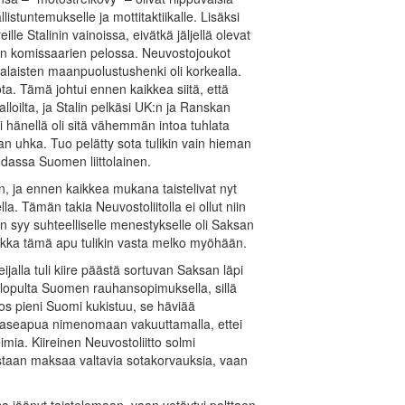
llistuntemukselle ja mottitaktiikalle. Lisäksi
ille Stalinin vainoissa, eivätkä jäljellä olevat
den komissaarien pelossa. Neuvostojoukot
laisten maanpuolustushenki oli korkealla.
sota. Tämä johtui ennen kaikkea siitä, että
loilta, ja Stalin pelkäsi UK:n ja Ranskan
si hänellä oli sitä vähemmän intoa tuhlata
uhka. Tuo pelätty sota tulikin vain hieman
odassa Suomen liittolainen.
, ja ennen kaikkea mukana taistelivat nyt
lla. Tämän takia Neuvostoliitolla ei ollut niin
 syy suhteelliselle menestykselle oli Saksan
vaikka tämä apu tulikin vasta melko myöhään.
jalla tuli kiire päästä sortuvan Saksan läpi
i lopulta Suomen rauhansopimuksella, sillä
os pieni Suomi kukistuu, se häviää
nut aseapua nimenomaan vakuuttamalla, ettei
mia. Kiireinen Neuvostoliitto solmi
staan maksaa valtavia sotakorvauksia, vaan