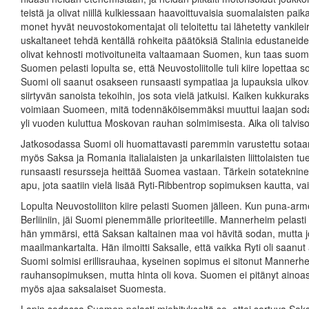
teistä ja olivat niillä kulkiessaan haavoittuvaisia suomalaisten paika
monet hyvät neuvostokomentajat oli teloitettu tai lähetetty vankileire
uskaltaneet tehdä kentällä rohkeita päätöksiä Stalinia edustanei
olivat kehnosti motivoituneita valtaamaan Suomen, kun taas suoma
Suomen pelasti lopulta se, että Neuvostoliitolle tuli kiire lopettaa 
Suomi oli saanut osakseen runsaasti sympatiaa ja lupauksia ulkoval
siirtyvän sanoista tekoihin, jos sota vielä jatkuisi. Kaiken kukkurak
voimiaan Suomeen, mitä todennäköisemmäksi muuttui laajan sodan 
yli vuoden kuluttua Moskovan rauhan solmimisesta. Aika oli talvis
Jatkosodassa Suomi oli huomattavasti paremmin varustettu sotaan
myös Saksa ja Romania italialaisten ja unkarilaisten liittolaisten tue
runsaasti resursseja heittää Suomea vastaan. Tärkein sotatekninen
apu, jota saatiin vielä lisää Ryti-Ribbentrop sopimuksen kautta, 
Lopulta Neuvostoliiton kiire pelasti Suomen jälleen. Kun puna-armei
Berliiniin, jäi Suomi pienemmälle prioriteetille. Mannerheim pelast
hän ymmärsi, että Saksan kaltainen maa voi hävitä sodan, mutta j
maailmankartalta. Hän ilmoitti Saksalle, että vaikka Ryti oli saa
Suomi solmisi erillisrauhaa, kyseinen sopimus ei sitonut Mannerhei
rauhansopimuksen, mutta hinta oli kova. Suomen ei pitänyt ainoa
myös ajaa saksalaiset Suomesta.